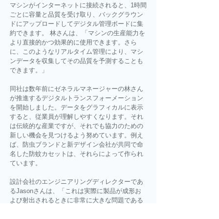
マシンがインターネットに接続されると、1時間
ごとに容量と品質を受け取り、バックグラウン
ドにアップロードしてデジタル管理ボードに集
約できます。 林さんは、「マシンの生産能力を
より直接的かつ効果的に使用できます。さら
に、このようなリアルタイム管理により、マシ
ンデータを収集してその品質を予測することも
できます。」
同社は数年前にゼネラルマネージャーの林さん
が推進するデジタルトランスフォーメーション
を開始しました。データをグラフィカルに表示
すると、従業員が理解しやすくなります。それ
は伝統的な産業ですが、それでも協力のための
新しい機会を見つけるよう努めています。例え
ば、防虫ブランドと新デザイン会社が共同で命
名した防蚊カセットは、それらによって作られ
ています。
設計会社のエンジニアリングディレクターであ
るJasonさんは、「これは実際に製品が成形お
よび射出されるときに非常に大きな問題である
ため、実際にこの金型が製作の前後で約11回変
更されています。」