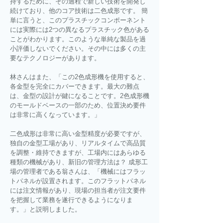
持するために、その過程で新しい技術を開発し
続けており、他のコア技術は二色成形です。 簡
単に言うと、このプラスチックコンポーネント
には実際には2つの異なるプラスチック色がある
ことがわかります。このような単純な製品を過
小評価しないでください。その中には多くの主
要なテクノロジーがあります。
林さんはまた、「この2色成形機を使用すると、
各金型を完全にカバーできます。最大の難点
は、金型の設計が鍵になることです。2色成形機
のモールドベースの一部のため、位置決め要件
は非常に高くなっています。」
二色成形は非常に高い金型精度が必要ですが、
独自の金型工場があり、リアルタイムで高品質
を調整・維持できますが、工場内にはあらゆる
種類の機械があり、新旧の管理方法は？ 成形工
場の管理者である翁さんは、「機械にはフラッ
トパネルが設置されます。このフラットパネル
には注文情報があり、現場の担当者が注文要件
を把握して業務を遂行できるようになりま
す。」と説明しました。