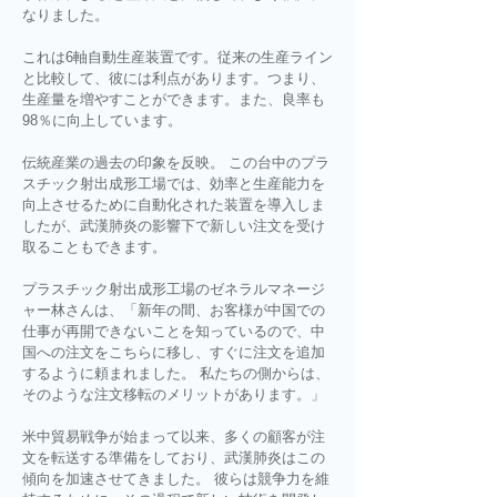
なりました。
これは6軸自動生産装置です。従来の生産ライン
と比較して、彼には利点があります。つまり、
生産量を増やすことができます。また、良率も
98％に向上しています。
伝統産業の過去の印象を反映。 この台中のプラ
スチック射出成形工場では、効率と生産能力を
向上させるために自動化された装置を導入しま
したが、武漢肺炎の影響下で新しい注文を受け
取ることもできます。
プラスチック射出成形工場のゼネラルマネージ
ャー林さんは、「新年の間、お客様が中国での
仕事が再開できないことを知っているので、中
国への注文をこちらに移し、すぐに注文を追加
するように頼まれました。 私たちの側からは、
そのような注文移転のメリットがあります。」
米中貿易戦争が始まって以来、多くの顧客が注
文を転送する準備をしており、武漢肺炎はこの
傾向を加速させてきました。 彼らは競争力を維