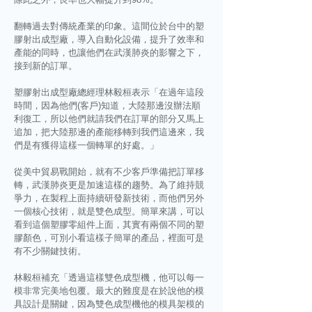
翻轉過去對傳統產業的印象。這間位於台中的塑
膠射出成型廠，導入自動化設備，提升了效率和
產能的同時，也讓他們在武漢肺炎的影響之下，
接到新的訂單。
塑膠射出成型廠總經理林毅桓表示「在過年這段
時間，因為他們(客戶)知道，大陸那邊沒辦法順
利復工，所以他們就請我們在訂單的部分又馬上
追加，把大陸那邊的產能移轉到我們這邊來，我
們是有獲得這樣一個轉單的好處。」
從美中貿易戰開始，就有不少客戶準備把訂單移
轉，武漢肺炎更是加速這樣的趨勢。為了維持競
爭力，在製程上面持續研發新技術，而他們另外
一個核心技術，就是雙色成型。簡單來講，可以
看到這個塑膠零組件上面，其實有兩個不同的塑
膠顏色，可別小看這樣子簡單的產品，裡面可是
有不少關鍵技術。
林毅桓補充「透過這樣雙色成型機，他可以每一
模非常完美地包覆。最大的難度是在於說他的模
具設計是關鍵，因為雙色成型機他的模具架模的