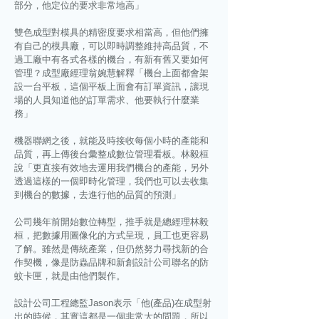
部分，他定位的要求非常地高」
雙色成型對模具的精密度要求相當高，但他們擁
有自己的模具廠，可以即時調整維持高品質，不
過工廠中有各式各樣的機台，有新有舊又要如何
管理？成型廠經理翁婉慧解釋「機台上面都會架
設一台平板，這個平板上面會有訂單資訊，讓現
場的人員知道他的訂單需求、他要執行什麼業
務」
機器聯網之後，就能及時接收每個小時的產能和
品質，再上傳後台彙整成數位管理看板。林毅桓
說「更直接有效地去運用我們機台的產能，另外
透過這樣的一個即時化管理，我們也可以去收集
到機台的數據，去進行他的品質的預測」
公司幾年前開始數位轉型，推手就是總經理林毅
桓，把數據用圖像化的方式呈現，員工也更容易
了解。雖然是傳統產業，但仍然努力尋找新的合
作契機，像是防蟲品牌和新創設計公司聯名的防
蚊卡匣，就是由他們製作。
設計公司工程總監Jason表示「他(產品)在成型射
出的時候，其實這都是一個非常大的問題，所以