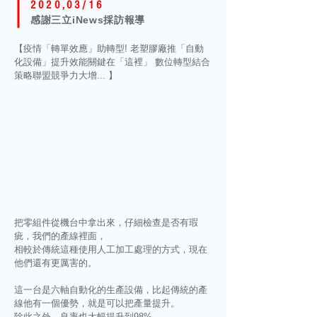
2020,03/16
感謝三立iNews採訪報導
【疫情「轉單效應」助轉型! 老塑膠廠推「自動
化設備」提升效能關鍵在「這裡」 數位轉型結合
策略聯盟競爭力大增... 】
把零組件從機台中拿出來，仔細檢查是否有瑕
疵，我們的產線裡面，
相較於傳統這種使用人工加工處理的方式，現在
他們還有更厲害的。
這一台是六軸自動化的生產設備，比起傳統的產
線他有一個優勢，就是可以把產量提升。
除此之外，良率也大幅提升到98%。