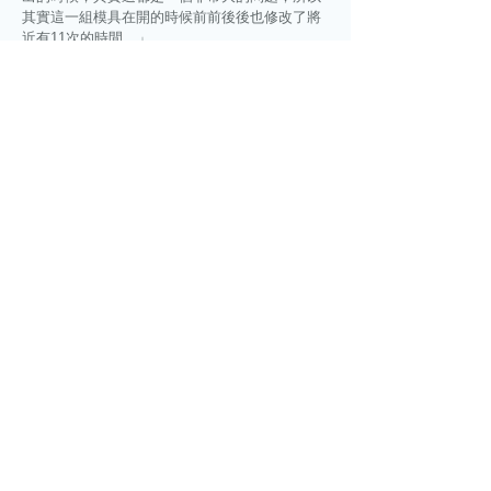
其實這一組模具在開的時候前前後後也修改了將
近有11次的時間。」
塑膠射出成型廠有模具開發和製造的能力，加上
新創公司的設計力，讓防蚊片大熱賣，也讓雙方
的合作關係更緊密。林毅桓說「我們要來做一個
策略聯盟，(設計公司)生產製造跟製程整合能力
的這一部分是比較弱的，剛好這是我們的強項，
而且我們也同時需要他們的一個行銷跟品牌的能
力跟設計的能力」
設計公司創辦人陳奕璋說「信任度就變很高。應
該是說像我們有一些…譬如說我們進到大通路好
了，大通路有時候他們緊急需要一些比較大的產
能跟需求，我就問他(林毅桓)，他就直接跟我
說，他可以先幫我先備貨先備料」
兩家公司商業模式互補，加上彼此經營理念相
同，成為事業合夥人，老塑膠廠透過數位轉型和
創新，帶領公司走上新一波產業轉型的浪頭。
20200316
│ 三立iNews
呂蓓君、于成虎 報導