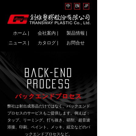
中
EN
JP
ホーム |
会社案内 |
製品情報 |
ニュース |
カタログ |
お問合せ
Back-end
process
バックエンドプロセス
弊社は射出成形品だけではなく、バックエンド
プロセスのサービスもご提供します。例えば：
タップ、リーミング、打ち抜き、研削、超音波
溶接、印刷、ペイント、メッキ、組立などのバ
ックエンドプロセスなど。