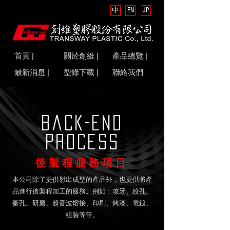
中
EN
JP
首頁 |
關於創維 |
產品總覽 |
最新消息 |
型錄下載 |
聯絡我們
Back-end
process
後製程服務項目
本公司除了提供射出成型的產品外，也提供將產
品進行後製程加工的服務。例如：攻牙、絞孔、
衝孔、研磨、超音波熔接、印刷、烤漆、電鍍、
組裝等等。